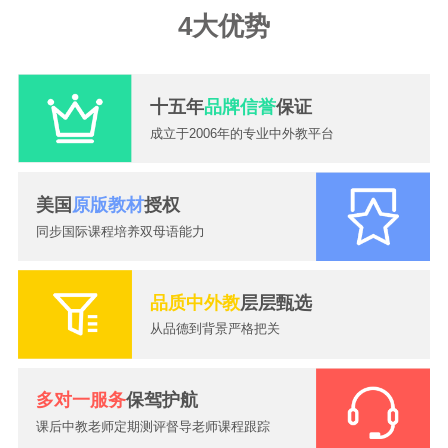
4大优势
十五年
品牌信誉
保证
成立于2006年的专业中外教平台
美国
原版教材
授权
同步国际课程培养双母语能力
品质中外教
层层甄选
从品德到背景严格把关
2026-07-24
一对一外教课怎么选？大嘴外教高性价比外教提升英语口语
多对一服务
保驾护航
2026-08-07
暑假英语别只顾刷题，真正决定开学成绩的，是这种坚持！
2026-08-05
上海发布中小学AI素养评价框架！AI进课堂，英语该怎么学得重新想
课后中教老师定期测评督导老师课程跟踪
2026-08-04
真正拉开孩子英语差距的，从来不是开学，而是暑假