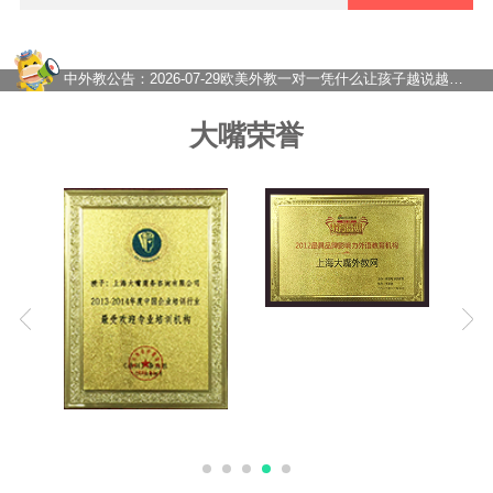
2026-08-03
对比了十几家英语外教课，最终还是推荐大嘴外教
2026-07-31
上海国际校家长必看：为什么孩子背单词刷题却不会说？大嘴外教告诉你真正的英语力从何而！
2026-07-30
“十五五”教育规划发布！评价继续改革，靠刷题学英语的路越来越窄了
中外教公告：
2026-07-29
欧美外教一对一凭什么让孩子越说越流利？
2026-07-28
大嘴外教在线一对一到底怎么样？内行人来给你分析！
2026-07-27
在线一对一外教网课怎么选？价格如何？——从踩坑到稳定的真实经历
大嘴荣誉
2026-07-24
一对一外教课怎么选？大嘴外教高性价比外教提升英语口语
2026-08-07
暑假英语别只顾刷题，真正决定开学成绩的，是这种坚持！