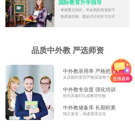
国际教育升学指导
· 掌握重点知识，学会高阶阅读技巧
· 熟悉项目制、圆桌式讨论学习方式
品质中外教 严选师资
中外教录用率 严格把控
从品德到资历严格筛选每个外教
中外教专业度 强化培训
部分具备ESL或教学经验
中外教储备库 长期积累
纯正发音，地道英语文化