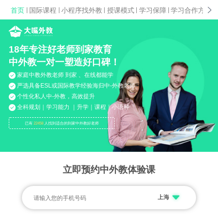
首页
|
国际课程
|
小程序找外教
|
授课模式
|
学习保障
|
学习合作方案
|
18年专注好老师到家教育
中外教一对一塑造好口碑！
家庭中教外教老师 到家 、在线都能学
严选具备ESL或国际教学经验海归中-外教老师
个性化私人中-外教，高效提升
全科规划｜学习能力 ｜升学｜课程｜小语种
已有
22458
人找到适合的到家中外教好老师
立即预约中外教体验课
上海