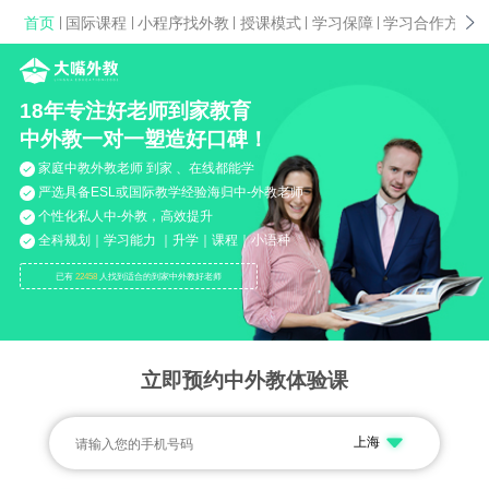
首页
|
国际课程
|
小程序找外教
|
授课模式
|
学习保障
|
学习合作方案
|
18年专注好老师到家教育
中外教一对一塑造好口碑！
家庭中教外教老师 到家 、在线都能学
严选具备ESL或国际教学经验海归中-外教老师
个性化私人中-外教，高效提升
全科规划｜学习能力 ｜升学｜课程｜小语种
已有
22458
人找到适合的到家中外教好老师
立即预约中外教体验课
上海