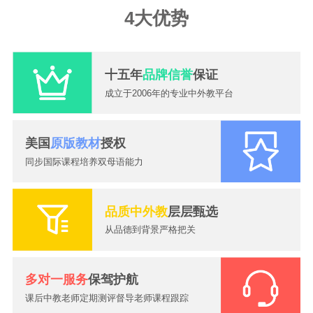
4大优势
十五年
品牌信誉
保证
成立于2006年的专业中外教平台
美国
原版教材
授权
同步国际课程培养双母语能力
品质中外教
层层甄选
从品德到背景严格把关
多对一服务
保驾护航
课后中教老师定期测评督导老师课程跟踪
2026-07-24
一对一外教课怎么选？大嘴外教高性价比外教提升英语口语