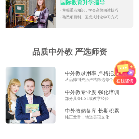
国际教育升学指导
· 掌握重点知识，学会高阶阅读技巧
· 熟悉项目制、圆桌式讨论学习方式
品质中外教 严选师资
中外教录用率 严格把控
从品德到资历严格筛选每个外教
中外教专业度 强化培训
部分具备ESL或教学经验
中外教储备库 长期积累
纯正发音，地道英语文化