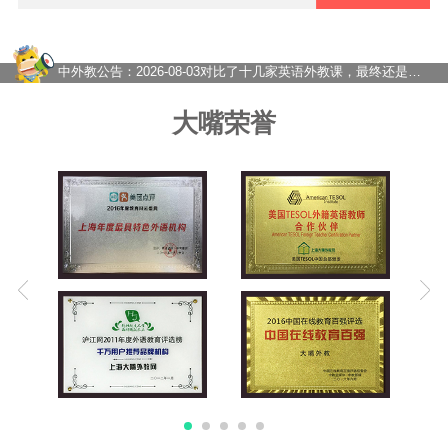
2026-08-07
暑假英语别只顾刷题，真正决定开学成绩的，是这种坚持！
2026-08-05
上海发布中小学AI素养评价框架！AI进课堂，英语该怎么学得重新想
2026-08-04
真正拉开孩子英语差距的，从来不是开学，而是暑假
中外教公告：
2026-08-03
对比了十几家英语外教课，最终还是推荐大嘴外教
2026-07-31
上海国际校家长必看：为什么孩子背单词刷题却不会说？大嘴外教告诉你真正的英语力从何而！
2026-07-30
“十五五”教育规划发布！评价继续改革，靠刷题学英语的路越来越窄了
大嘴荣誉
2026-07-29
欧美外教一对一凭什么让孩子越说越流利？
2026-07-28
大嘴外教在线一对一到底怎么样？内行人来给你分析！
2026-07-27
在线一对一外教网课怎么选？价格如何？——从踩坑到稳定的真实经历
2026-07-24
一对一外教课怎么选？大嘴外教高性价比外教提升英语口语
2026-08-07
暑假英语别只顾刷题，真正决定开学成绩的，是这种坚持！