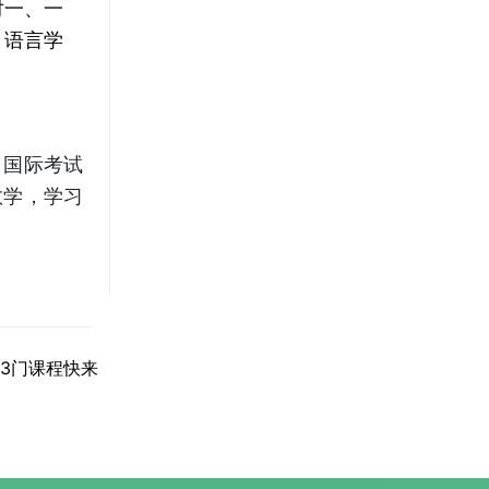
对一、一
。语言学
，国际考试
教学，学习
3门课程快来