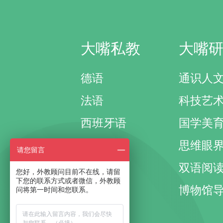
大嘴私教
大嘴
德语
通识人
法语
科技艺
西班牙语
国学美
其它外语
思维眼
请您留言
国际考试
双语阅
您好，外教顾问目前不在线，请留
下您的联系方式或者微信，外教顾
国际课程
博物馆
问将第一时间和您联系。
成人口语