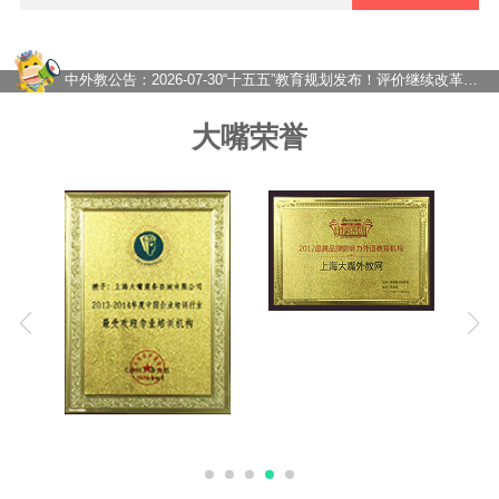
2026-08-04
真正拉开孩子英语差距的，从来不是开学，而是暑假
2026-08-03
对比了十几家英语外教课，最终还是推荐大嘴外教
2026-07-31
上海国际校家长必看：为什么孩子背单词刷题却不会说？大嘴外教告诉你真正的英语力从何而！
中外教公告：
2026-07-30
“十五五”教育规划发布！评价继续改革，靠刷题学英语的路越来越窄了
2026-07-29
欧美外教一对一凭什么让孩子越说越流利？
2026-07-28
大嘴外教在线一对一到底怎么样？内行人来给你分析！
大嘴荣誉
2026-07-27
在线一对一外教网课怎么选？价格如何？——从踩坑到稳定的真实经历
2026-08-10
找对老师才知道原来带娃学英语也能这么轻松！