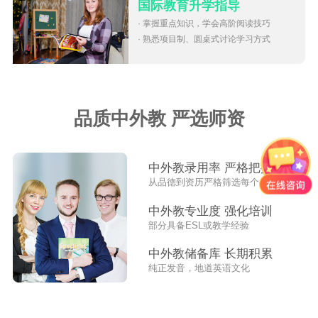
国际教育升学指导
· 掌握重点知识，学会高阶阅读技巧
· 熟悉项目制、圆桌式讨论学习方式
品质中外教 严选师资
中外教录用率 严格把控
从品德到资历严格筛选每个外教
中外教专业度 强化培训
部分具备ESL或教学经验
中外教储备库 长期积累
纯正发音，地道英语文化