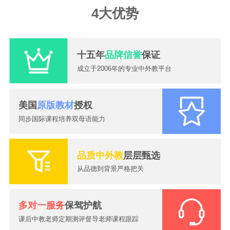
4大优势
十五年
品牌信誉
保证
成立于2006年的专业中外教平台
美国
原版教材
授权
同步国际课程培养双母语能力
品质中外教
层层甄选
从品德到背景严格把关
2026-07-27
在线一对一外教网课怎么选？价格如何？——从踩坑到稳定的真实经历
多对一服务
保驾护航
2026-08-10
找对老师才知道原来带娃学英语也能这么轻松！
2026-08-07
暑假英语别只顾刷题，真正决定开学成绩的，是这种坚持！
课后中教老师定期测评督导老师课程跟踪
2026-08-05
上海发布中小学AI素养评价框架！AI进课堂，英语该怎么学得重新想