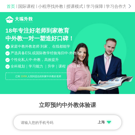
首页
|
国际课程
|
小程序找外教
|
授课模式
|
学习保障
|
学习合作方案
|
18年专注好老师到家教育
中外教一对一塑造好口碑！
家庭中教外教老师 到家 、在线都能学
严选具备ESL或国际教学经验海归中-外教老师
个性化私人中-外教，高效提升
全科规划｜学习能力 ｜升学｜课程｜小语种
已有
22458
人找到适合的到家中外教好老师
立即预约中外教体验课
上海