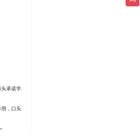
口头承诺学
作用，口头
~