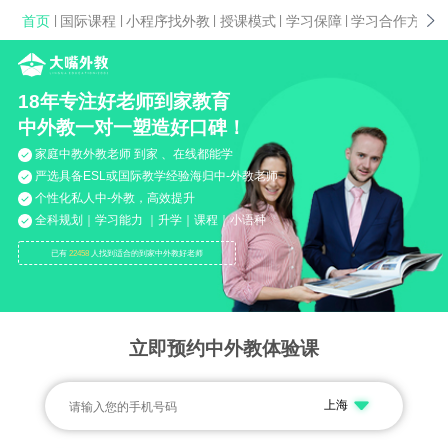
首页
|
国际课程
|
小程序找外教
|
授课模式
|
学习保障
|
学习合作方案
|
18年专注好老师到家教育
中外教一对一塑造好口碑！
家庭中教外教老师 到家 、在线都能学
严选具备ESL或国际教学经验海归中-外教老师
个性化私人中-外教，高效提升
全科规划｜学习能力 ｜升学｜课程｜小语种
已有
22458
人找到适合的到家中外教好老师
立即预约中外教体验课
上海