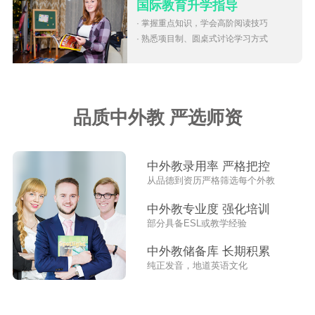
国际教育升学指导
· 掌握重点知识，学会高阶阅读技巧
· 熟悉项目制、圆桌式讨论学习方式
品质中外教 严选师资
中外教录用率 严格把控
从品德到资历严格筛选每个外教
中外教专业度 强化培训
部分具备ESL或教学经验
中外教储备库 长期积累
纯正发音，地道英语文化