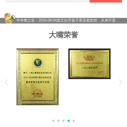
2026-07-24
一对一外教课怎么选？大嘴外教高性价比外教提升英语口语
2026-08-07
暑假英语别只顾刷题，真正决定开学成绩的，是这种坚持！
2026-08-05
上海发布中小学AI素养评价框架！AI进课堂，英语该怎么学得重新想
中外教公告：
2026-08-04
真正拉开孩子英语差距的，从来不是开学，而是暑假
2026-08-03
对比了十几家英语外教课，最终还是推荐大嘴外教
2026-07-31
上海国际校家长必看：为什么孩子背单词刷题却不会说？大嘴外教告诉你真正的英语力从何而！
大嘴荣誉
2026-07-30
“十五五”教育规划发布！评价继续改革，靠刷题学英语的路越来越窄了
2026-07-29
欧美外教一对一凭什么让孩子越说越流利？
2026-07-28
大嘴外教在线一对一到底怎么样？内行人来给你分析！
2026-07-27
在线一对一外教网课怎么选？价格如何？——从踩坑到稳定的真实经历
2026-07-24
一对一外教课怎么选？大嘴外教高性价比外教提升英语口语
2026-08-07
暑假英语别只顾刷题，真正决定开学成绩的，是这种坚持！