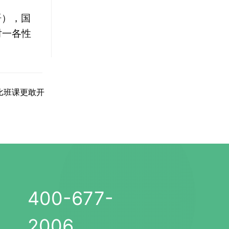
语），国
对一各性
比班课更敢开
400-677-
2006