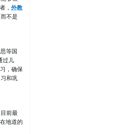
再者，
外教
，而不是
雅思等国
通过儿
练习，确保
复习和巩
是目前最
子在地道的