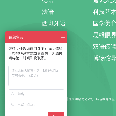
德语
通识人
法语
科技艺
西班牙语
国学美
其它外语
思维眼
请您留言
国际考试
双语阅
您好，外教顾问目前不在线，请留
下您的联系方式或者微信，外教顾
国际课程
博物馆
问将第一时间和您联系。
成人口语
商务英语
|
|
|
友情链接：
家教网
全自动天地盒机
北京网站优化公司
特色教育加盟