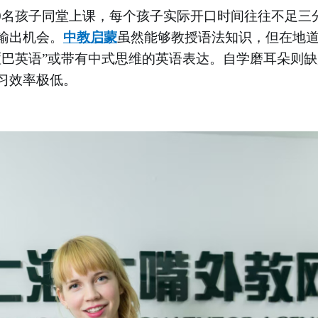
-30名孩子同堂上课，每个孩子实际开口时间往往不足三
输出机会。
中教启蒙
虽然能够教授语法知识，但在地
哑巴英语”或带有中式思维的英语表达。自学磨耳朵则
习效率极低。