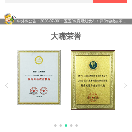
2026-08-04
真正拉开孩子英语差距的，从来不是开学，而是暑假
2026-08-03
对比了十几家英语外教课，最终还是推荐大嘴外教
2026-07-31
上海国际校家长必看：为什么孩子背单词刷题却不会说？大嘴外教告诉你真正的英语力从何而！
中外教公告：
2026-07-30
“十五五”教育规划发布！评价继续改革，靠刷题学英语的路越来越窄了
2026-07-29
欧美外教一对一凭什么让孩子越说越流利？
2026-07-28
大嘴外教在线一对一到底怎么样？内行人来给你分析！
大嘴荣誉
2026-07-27
在线一对一外教网课怎么选？价格如何？——从踩坑到稳定的真实经历
2026-07-24
一对一外教课怎么选？大嘴外教高性价比外教提升英语口语
2026-08-07
暑假英语别只顾刷题，真正决定开学成绩的，是这种坚持！