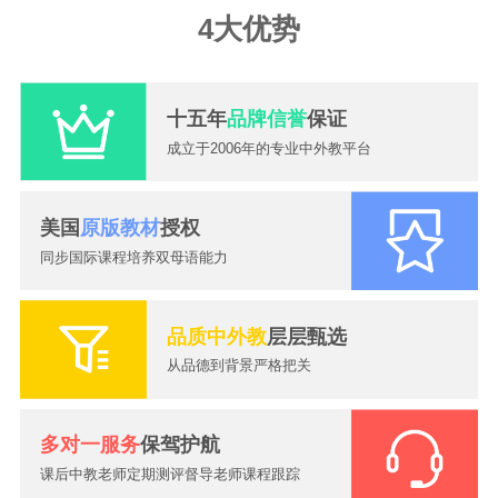
4大优势
十五年
品牌信誉
保证
成立于2006年的专业中外教平台
美国
原版教材
授权
同步国际课程培养双母语能力
品质中外教
层层甄选
从品德到背景严格把关
多对一服务
保驾护航
2026-07-24
一对一外教课怎么选？大嘴外教高性价比外教提升英语口语
2026-08-07
暑假英语别只顾刷题，真正决定开学成绩的，是这种坚持！
课后中教老师定期测评督导老师课程跟踪
2026-08-05
上海发布中小学AI素养评价框架！AI进课堂，英语该怎么学得重新想