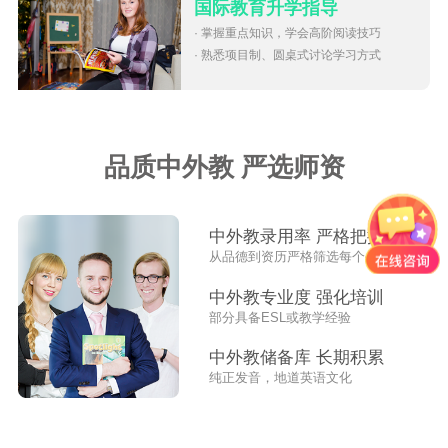
国际教育升学指导
· 掌握重点知识，学会高阶阅读技巧
· 熟悉项目制、圆桌式讨论学习方式
品质中外教 严选师资
中外教录用率 严格把控
从品德到资历严格筛选每个外教
中外教专业度 强化培训
部分具备ESL或教学经验
中外教储备库 长期积累
纯正发音，地道英语文化