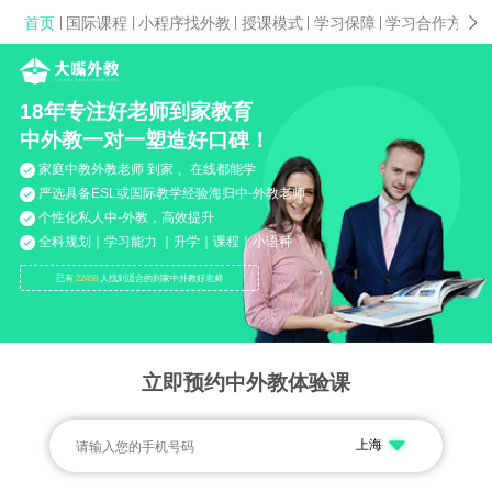
首页
|
国际课程
|
小程序找外教
|
授课模式
|
学习保障
|
学习合作方案
|
18年专注好老师到家教育
中外教一对一塑造好口碑！
家庭中教外教老师 到家 、在线都能学
严选具备ESL或国际教学经验海归中-外教老师
个性化私人中-外教，高效提升
全科规划｜学习能力 ｜升学｜课程｜小语种
已有
22458
人找到适合的到家中外教好老师
立即预约中外教体验课
上海