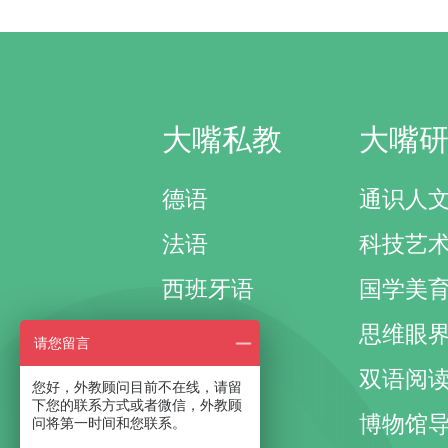
大嘴私教
大嘴
德语
通识人
法语
科技艺
西班牙语
国学美
其它外语
思维眼
请您留言
国际考试
双语阅
您好，外教顾问目前不在线，请留
下您的联系方式或者微信，外教顾
国际课程
博物馆
问将第一时间和您联系。