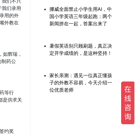
。我们不只
于我们录用
挪威全面禁止小学生用AI，中
录用的外
国小学英语三年级起跑：两个
嘴外教在
新闻拼在一起，答案出来了
暑假英语别只顾刷题，真正决
定开学成绩的，是这种坚持！
，如辉瑞，
的制药公
家长亲测：遇见一位真正懂孩
子的外教不容易，今天介绍一
位优质老师
药等行
都是供求关
签约奖