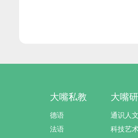
大嘴私教
大嘴
德语
通识人
法语
科技艺