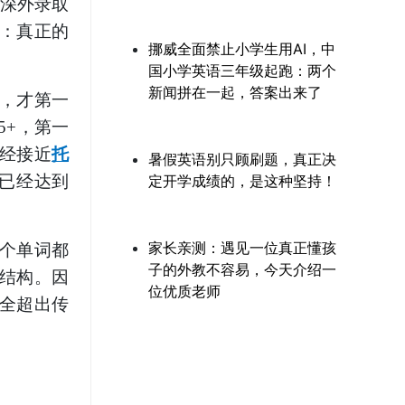
深外录取
：真正的
挪威全面禁止小学生用AI，中
国小学英语三年级起跑：两个
新闻拼在一起，答案出来了
，才第一
15+，第一
经接近
托
暑假英语别只顾刷题，真正决
则已经达到
定开学成绩的，是这种坚持！
家长亲测：遇见一位真正懂孩
个单词都
子的外教不容易，今天介绍一
结构。因
位优质老师
全超出传