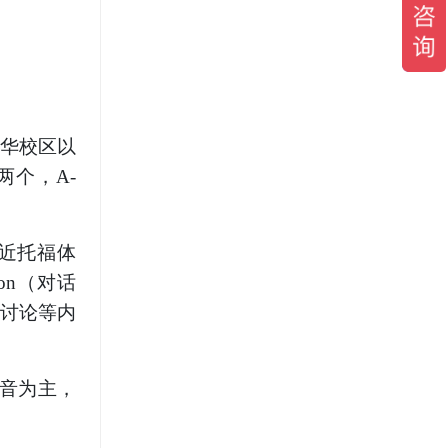
龙华校区以
两个，A-
近托福体
ion（对话
究讨论等内
。
音为主，