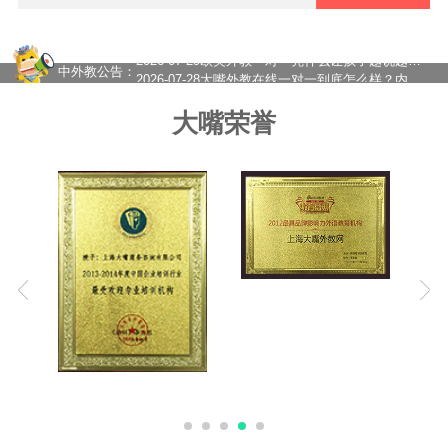
2026-07-31
上海国际校家长必看：为什么孩子背单词刷题却不会说？大嘴外教告诉你真正的英语力从何而！
2026-07-30
“十五五”教育规划发布！评价继续改革，靠刷题学英语的路越来越窄了
2026-07-29
欧美外教一对一凭什么让孩子越说越流利？
中外教公告：
2026-07-28
大嘴外教在线一对一到底怎么样？内行人来给你分析！
2026-07-27
在线一对一外教网课怎么选？价格如何？——从踩坑到稳定的真实经历
2026-07-24
一对一外教课怎么选？大嘴外教高性价比外教提升英语口语
大嘴荣誉
2026-08-07
暑假英语别只顾刷题，真正决定开学成绩的，是这种坚持！