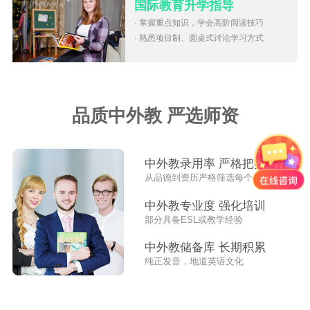
国际教育升学指导
· 掌握重点知识，学会高阶阅读技巧
· 熟悉项目制、圆桌式讨论学习方式
品质中外教 严选师资
中外教录用率 严格把控
从品德到资历严格筛选每个外教
中外教专业度 强化培训
部分具备ESL或教学经验
中外教储备库 长期积累
纯正发音，地道英语文化