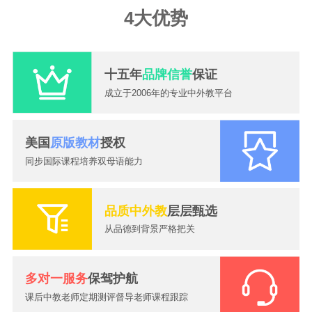
4大优势
十五年
品牌信誉
保证
成立于2006年的专业中外教平台
美国
原版教材
授权
同步国际课程培养双母语能力
品质中外教
层层甄选
从品德到背景严格把关
2026-07-24
一对一外教课怎么选？大嘴外教高性价比外教提升英语口语
2026-08-07
暑假英语别只顾刷题，真正决定开学成绩的，是这种坚持！
多对一服务
保驾护航
2026-08-05
上海发布中小学AI素养评价框架！AI进课堂，英语该怎么学得重新想
2026-08-04
真正拉开孩子英语差距的，从来不是开学，而是暑假
课后中教老师定期测评督导老师课程跟踪
2026-08-03
对比了十几家英语外教课，最终还是推荐大嘴外教