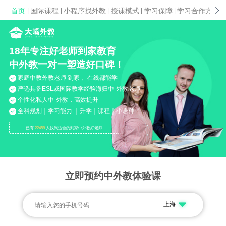
首页
|
国际课程
|
小程序找外教
|
授课模式
|
学习保障
|
学习合作方案
|
18年专注好老师到家教育
中外教一对一塑造好口碑！
家庭中教外教老师 到家 、在线都能学
严选具备ESL或国际教学经验海归中-外教老师
个性化私人中-外教，高效提升
全科规划｜学习能力 ｜升学｜课程｜小语种
已有
22458
人找到适合的到家中外教好老师
立即预约中外教体验课
上海