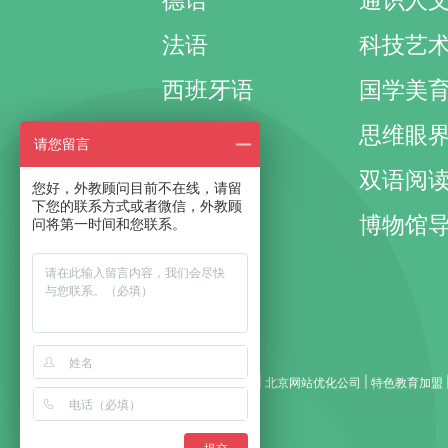
德语
通识人
法语
科技艺
西班牙语
国学美
其它外语
思维眼
请您留言
国际考试
双语阅
您好，外教顾问目前不在线，请留
下您的联系方式或者微信，外教顾
国际课程
博物馆
问将第一时间和您联系。
成人口语
商务英语
|
|
|
友情链接：
家教网
全自动天地盒机
北京网站优化公司
特色教育加盟