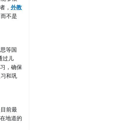
再者，
外教
，而不是
雅思等国
通过儿
练习，确保
复习和巩
是目前最
子在地道的