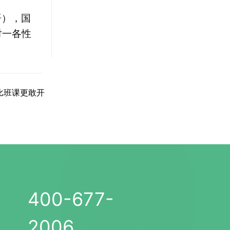
语），国
对一各性
比班课更敢开
400-677-
2006