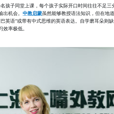
-30名孩子同堂上课，每个孩子实际开口时间往往不足三
输出机会。
中教启蒙
虽然能够教授语法知识，但在地
哑巴英语”或带有中式思维的英语表达。自学磨耳朵则
习效率极低。